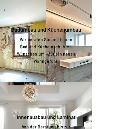
Badumbau und Küchenumbau
Wir beraten Sie und bauen
Bad und Küche nach Ihren
Wünschen um – für ein neues
Wohngefühl.
Innenausbau und Laminat
Von der Beratung bis zur