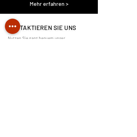
Mehr erfahren >
KONTAKTIEREN SIE UNS
Nutzen Sie ganz bequem unser
Kontaktformular für Ihre Anfrage –
oder rufen Sie uns direkt an:
+49 (0) 30 436 726 29
.
Wir freuen uns auf Sie!
Name
E-Mail-Adresse
Telefon