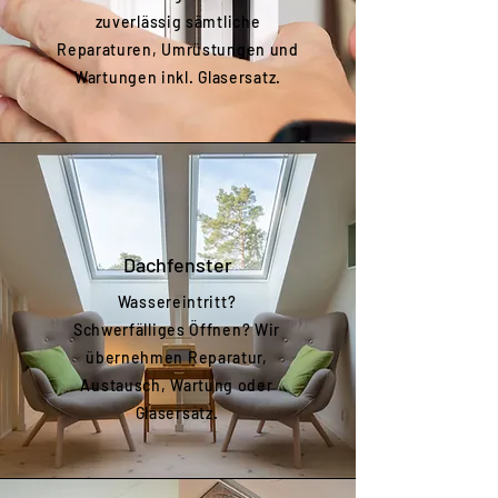
zuverlässig sämtliche
Reparaturen, Umrüstungen und
Wartungen inkl. Glasersatz.
Dachfenster
Wassereintritt?
Schwerfälliges Öffnen? Wir
übernehmen Reparatur,
Austausch, Wartung oder
Glasersatz.